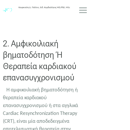
Κουρκούτη Δ. Πολίνα, Ειδ. Καρδιολόγος MD,PhD, MSc
2. Αμφικοιλιακή
βηματοδότηση ή
Θεραπεία καρδιακού
επανασυγχρονισμού
Η αμφικοιλιακή βηματοδότηση ή
θεραπεία καρδιακού
επανασυγχρονισμού ή στα αγγλικά
Cardiac Resynchronization Therapy
(CRT), είναι μία αποδεδειγμένα
αποτελεσματική θεραπεία στην